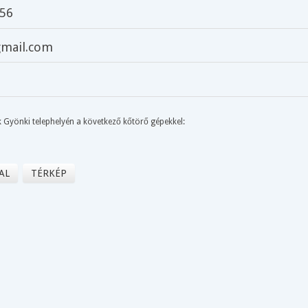
556
gmail.com
k Gyönki telephelyén a következő kőtörő gépekkel:
AL
TÉRKÉP