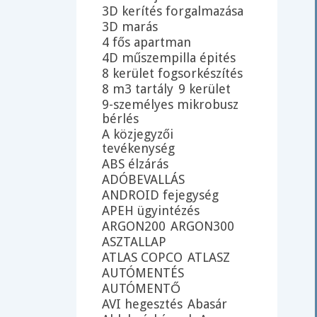
3D kerítés forgalmazása
3D marás
4 fős apartman
4D műszempilla épités
8 kerület fogsorkészítés
8 m3 tartály
9 kerület
9-személyes mikrobusz
bérlés
A közjegyzői
tevékenység
ABS élzárás
ADÓBEVALLÁS
ANDROID fejegység
APEH ügyintézés
ARGON200
ARGON300
ASZTALLAP
ATLAS COPCO
ATLASZ
AUTÓMENTÉS
AUTÓMENTŐ
AVI hegesztés
Abasár