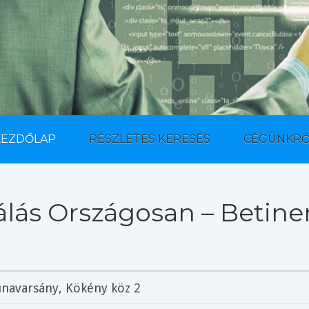
KEZDŐLAP
RÉSZLETES KERESÉS
CÉGÜNKRŐ
lás Országosan – Betine
navarsány
, Kökény köz 2