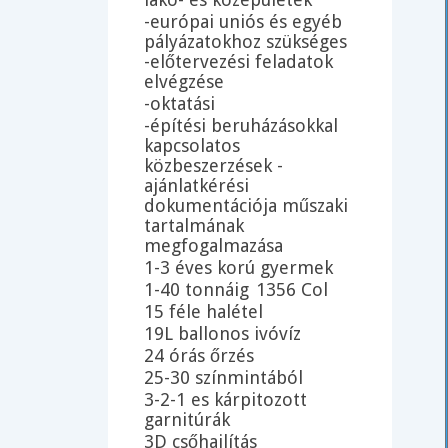
-európai uniós és egyéb
pályázatokhoz szükséges
-előtervezési feladatok
elvégzése
-oktatási
-építési beruházásokkal
kapcsolatos
közbeszerzések -
ajánlatkérési
dokumentációja műszaki
tartalmának
megfogalmazása
1-3 éves korú gyermek
1-40 tonnáig
1356 Col
15 féle halétel
19L ballonos ivóvíz
24 órás őrzés
25-30 színmintából
3-2-1 es kárpitozott
garnitúrák
3D csőhajlítás