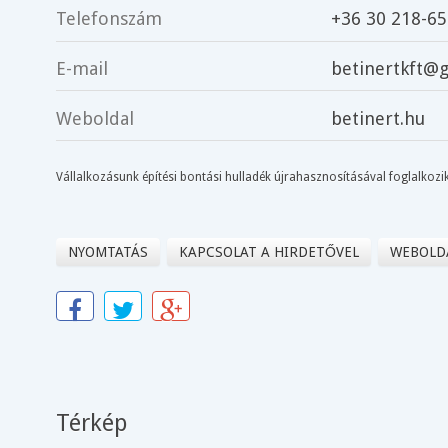
Telefonszám
+36 30 218-6
E-mail
betinertkft@
Weboldal
betinert.hu
Vállalkozásunk építési bontási hulladék újrahasznosításával foglalkozi
NYOMTATÁS
KAPCSOLAT A HIRDETŐVEL
WEBOLD
Térkép