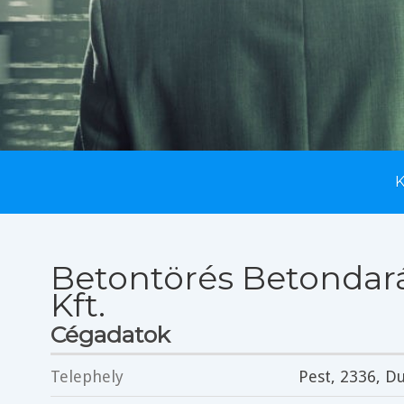
Betontörés Betondará
Kft.
Cégadatok
Telephely
Pest
, 2336,
Du