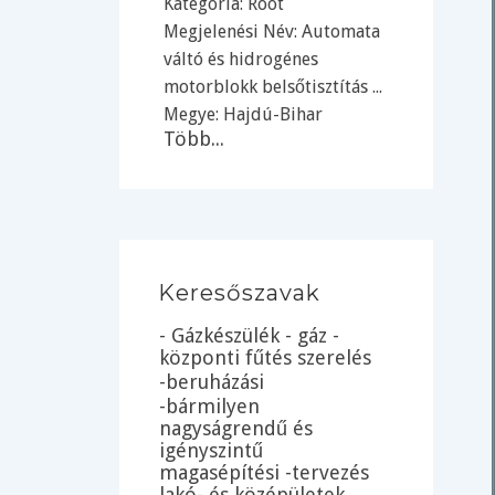
Kategória:
Root
Megjelenési Név: Automata
váltó és hidrogénes
motorblokk belsőtisztítás ...
Megye:
Hajdú-Bihar
Több...
Keresőszavak
- Gázkészülék - gáz -
központi fűtés szerelés
-beruházási
-bármilyen
nagyságrendű és
igényszintű
magasépítési -tervezés
lakó- és középületek