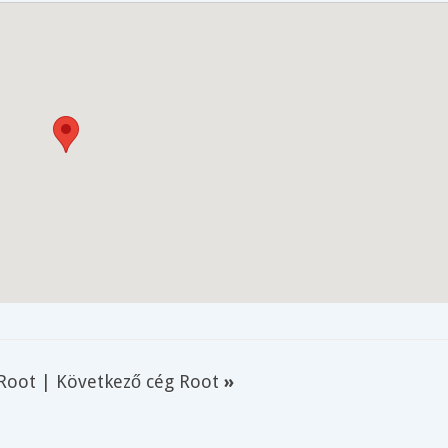
 Root
|
Következő cég Root
»