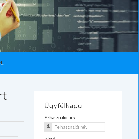
L
rt
Ügyfélkapu
Felhasználói név