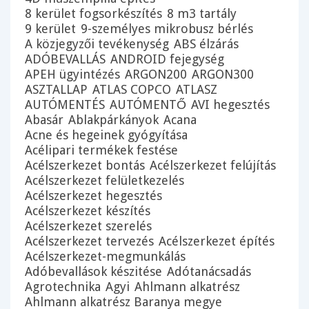
8 kerület fogsorkészítés
8 m3 tartály
9 kerület
9-személyes mikrobusz bérlés
A közjegyzői tevékenység
ABS élzárás
ADÓBEVALLÁS
ANDROID fejegység
APEH ügyintézés
ARGON200
ARGON300
ASZTALLAP
ATLAS COPCO
ATLASZ
AUTÓMENTÉS
AUTÓMENTŐ
AVI hegesztés
Abasár
Ablakpárkányok
Acana
Acne és hegeinek gyógyítása
Acélipari termékek festése
Acélszerkezet bontás
Acélszerkezet felújítás
Acélszerkezet felületkezelés
Acélszerkezet hegesztés
Acélszerkezet készítés
Acélszerkezet szerelés
Acélszerkezet tervezés
Acélszerkezet építés
Acélszerkezet-megmunkálás
Adóbevallások készitése
Adótanácsadás
Agrotechnika
Agyi
Ahlmann alkatrész
Ahlmann alkatrész Baranya megye