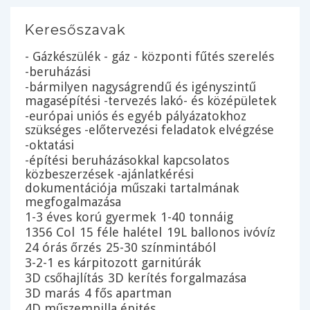
Keresőszavak
- Gázkészülék - gáz - központi fűtés szerelés
-beruházási
-bármilyen nagyságrendű és igényszintű
magasépítési -tervezés lakó- és középületek
-európai uniós és egyéb pályázatokhoz
szükséges -előtervezési feladatok elvégzése
-oktatási
-építési beruházásokkal kapcsolatos
közbeszerzések -ajánlatkérési
dokumentációja műszaki tartalmának
megfogalmazása
1-3 éves korú gyermek
1-40 tonnáig
1356 Col
15 féle halétel
19L ballonos ivóvíz
24 órás őrzés
25-30 színmintából
3-2-1 es kárpitozott garnitúrák
3D csőhajlítás
3D kerítés forgalmazása
3D marás
4 fős apartman
4D műszempilla épités