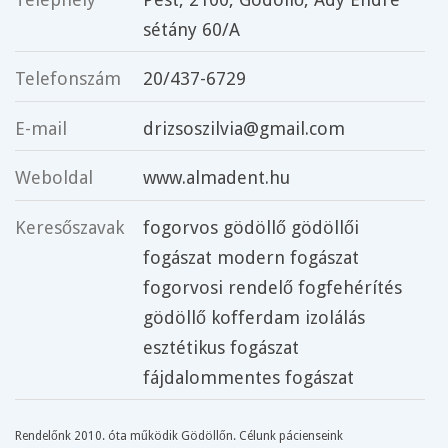
sétány 60/A
Telefonszám
20/437-6729
E-mail
drizsoszilvia@gmail.com
Weboldal
www.almadent.hu
Keresőszavak
fogorvos gödöllő gödöllői
fogászat modern fogászat
fogorvosi rendelő fogfehérítés
gödöllő kofferdam izolálás
esztétikus fogászat
fájdalommentes fogászat
Rendelőnk 2010. óta működik Gödöllőn. Célunk pácienseink