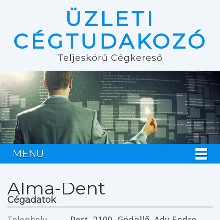
ÜZLETI
CÉGTUDAKOZÓ
Teljeskörű Cégkereső
MENU
Alma-Dent
Cégadatok
Telephely
Pest
, 2100,
Gödöllő
, Ady Endre