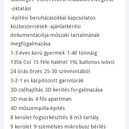
-oktatási
-építési beruházásokkal kapcsolatos
közbeszerzések -ajánlatkérési
dokumentációja műszaki tartalmának
megfogalmazása
1-3 éves korú gyermek
1-40 tonnáig
1356 Col
15 féle halétel
19L ballonos ivóvíz
24 órás őrzés
25-30 színmintából
3-2-1 es kárpitozott garnitúrák
3D csőhajlítás
3D kerítés forgalmazása
3D marás
4 fős apartman
4D műszempilla épités
8 kerület fogsorkészítés
8 m3 tartály
9 kerület
9-személyes mikrobusz bérlés