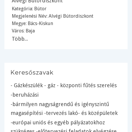
Alvégi Bútordiszkont
Kategória:
Bútor
Megjelenési Név: Alvégi Bútordiszkont
Megye:
Bács-Kiskun
Város:
Baja
Több...
Keresőszavak
- Gázkészülék - gáz - központi fűtés szerelés
-beruházási
-bármilyen nagyságrendű és igényszintű
magasépítési -tervezés lakó- és középületek
-európai uniós és egyéb pályázatokhoz
szükséges -előtervezési feladatok elvégzése