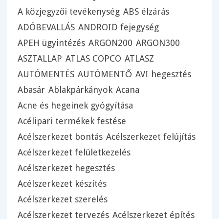
A közjegyzői tevékenység
ABS élzárás
ADÓBEVALLÁS
ANDROID fejegység
APEH ügyintézés
ARGON200
ARGON300
ASZTALLAP
ATLAS COPCO
ATLASZ
AUTÓMENTÉS
AUTÓMENTŐ
AVI hegesztés
Abasár
Ablakpárkányok
Acana
Acne és hegeinek gyógyítása
Acélipari termékek festése
Acélszerkezet bontás
Acélszerkezet felújítás
Acélszerkezet felületkezelés
Acélszerkezet hegesztés
Acélszerkezet készítés
Acélszerkezet szerelés
Acélszerkezet tervezés
Acélszerkezet építés