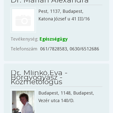
Pest
, 1137,
Budapest
,
Katona József u 41 III/16
Tevékenység:
Egészségügy
Telefonszám
061/7828583, 0630/6512686
Dr. Mlinkó Éva -
Bőrgyógyász -
Kozmetológus
Budapest
, 1148,
Budapest
,
Vezér utca 140/D.