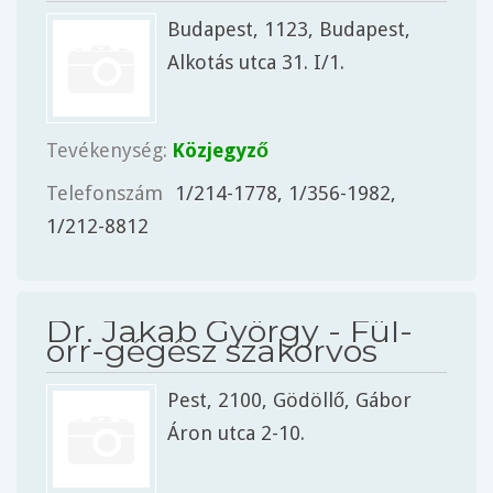
Budapest
, 1123,
Budapest
,
Alkotás utca 31. I/1.
Tevékenység:
Közjegyző
Telefonszám
1/214-1778, 1/356-1982,
1/212-8812
Dr. Jakab György - Fül-
orr-gégész szakorvos
Pest
, 2100,
Gödöllő
, Gábor
Áron utca 2-10.