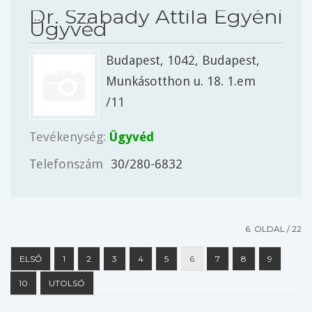
Dr. Szabady Attila Egyéni
Ügyvéd
Budapest
, 1042,
Budapest
,
Munkásotthon u. 18. 1.em
/11
Tevékenység:
Ügyvéd
Telefonszám
30/280-6832
6. OLDAL / 22
ELSŐ
1
2
3
4
5
6
7
8
9
10
UTOLSÓ