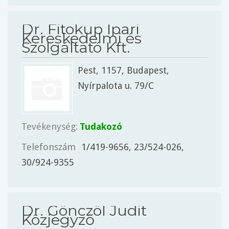
Dr. Fitokup Ipari
Kereskedelmi és
Szolgáltató Kft.
Pest
, 1157,
Budapest
,
Nyírpalota u. 79/C
Tevékenység:
Tudakozó
Telefonszám
1/419-9656, 23/524-026,
30/924-9355
Dr. Gönczöl Judit
Közjegyző