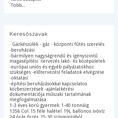
Több...
Keresőszavak
- Gázkészülék - gáz - központi fűtés szerelés
-beruházási
-bármilyen nagyságrendű és igényszintű
magasépítési -tervezés lakó- és középületek
-európai uniós és egyéb pályázatokhoz
szükséges -előtervezési feladatok elvégzése
-oktatási
-építési beruházásokkal kapcsolatos
közbeszerzések -ajánlatkérési
dokumentációja műszaki tartalmának
megfogalmazása
1-3 éves korú gyermek
1-40 tonnáig
1356 Col
15 féle halétel
19L ballonos ivóvíz
24 órás őrzés
25-30 színmintából