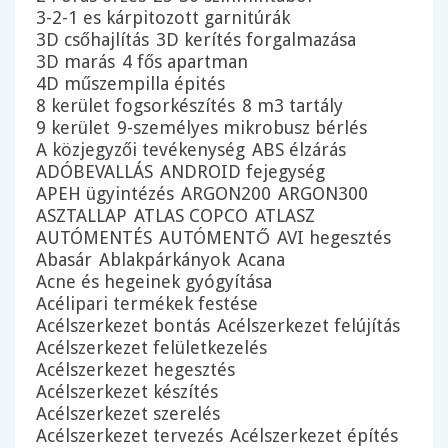
3-2-1 es kárpitozott garnitúrák
3D csőhajlítás
3D kerítés forgalmazása
3D marás
4 fős apartman
4D műszempilla épités
8 kerület fogsorkészítés
8 m3 tartály
9 kerület
9-személyes mikrobusz bérlés
A közjegyzői tevékenység
ABS élzárás
ADÓBEVALLÁS
ANDROID fejegység
APEH ügyintézés
ARGON200
ARGON300
ASZTALLAP
ATLAS COPCO
ATLASZ
AUTÓMENTÉS
AUTÓMENTŐ
AVI hegesztés
Abasár
Ablakpárkányok
Acana
Acne és hegeinek gyógyítása
Acélipari termékek festése
Acélszerkezet bontás
Acélszerkezet felújítás
Acélszerkezet felületkezelés
Acélszerkezet hegesztés
Acélszerkezet készítés
Acélszerkezet szerelés
Acélszerkezet tervezés
Acélszerkezet építés