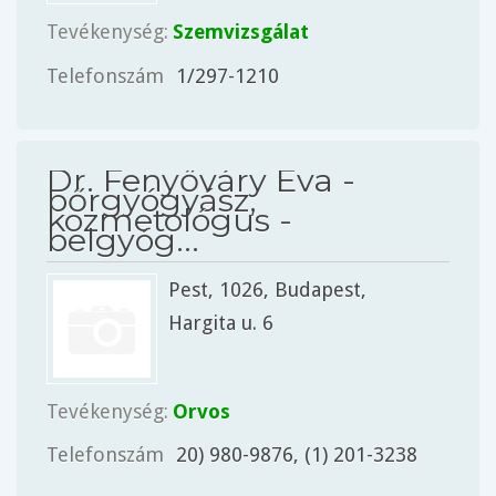
Tevékenység:
Szemvizsgálat
Telefonszám
1/297-1210
Dr. Fenyőváry Éva -
bőrgyógyász,
kozmetológus -
belgyóg...
Pest
, 1026,
Budapest
,
Hargita u. 6
Tevékenység:
Orvos
Telefonszám
20) 980-9876, (1) 201-3238