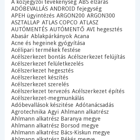
A közjegyzői tevékenység
ABS élzárás
ADÓBEVALLÁS
ANDROID fejegység
APEH ügyintézés
ARGON200
ARGON300
ASZTALLAP
ATLAS COPCO
ATLASZ
AUTÓMENTÉS
AUTÓMENTŐ
AVI hegesztés
Abasár
Ablakpárkányok
Acana
Acne és hegeinek gyógyítása
Acélipari termékek festése
Acélszerkezet bontás
Acélszerkezet felújítás
Acélszerkezet felületkezelés
Acélszerkezet hegesztés
Acélszerkezet készítés
Acélszerkezet szerelés
Acélszerkezet tervezés
Acélszerkezet építés
Acélszerkezet-megmunkálás
Adóbevallások készitése
Adótanácsadás
Agrotechnika
Agyi
Ahlmann alkatrész
Ahlmann alkatrész Baranya megye
Ahlmann alkatrész Borsod megye
Ahlmann alkatrész Bács-Kiskun megye
Ahlmann alkatrész Békés megye