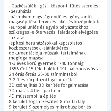
- Gázkészülék - gáz - központi fűtés szerelés
-beruházási
-bármilyen nagyságrendű és igényszintű
magasépítési -tervezés lakó- és középületek
-európai uniós és egyéb pályázatokhoz
szükséges -előtervezési feladatok elvégzése
-oktatási
-építési beruházásokkal kapcsolatos
közbeszerzések -ajánlatkérési
dokumentációja műszaki tartalmának
megfogalmazása
1-3 éves korú gyermek
1-40 tonnáig
1356 Col
15 féle halétel
19L ballonos ivóvíz
24 órás őrzés
25-30 színmintából
3-2-1 es kárpitozott garnitúrák
3D csőhajlítás
3D kerítés forgalmazása
3D marás
4 fős apartman
4D műszempilla épités
8 kerület fogsorkészítés
8 m3 tartály
9 kerület
9-személyes mikrobusz bérlés