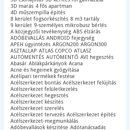
3D marás
4 fős apartman
4D műszempilla épités
8 kerület fogsorkészítés
8 m3 tartály
9 kerület
9-személyes mikrobusz bérlés
A közjegyzői tevékenység
ABS élzárás
ADÓBEVALLÁS
ANDROID fejegység
APEH ügyintézés
ARGON200
ARGON300
ASZTALLAP
ATLAS COPCO
ATLASZ
AUTÓMENTÉS
AUTÓMENTŐ
AVI hegesztés
Abasár
Ablakpárkányok
Acana
Acne és hegeinek gyógyítása
Acélipari termékek festése
Acélszerkezet bontás
Acélszerkezet felújítás
Acélszerkezet felületkezelés
Acélszerkezet hegesztés
Acélszerkezet készítés
Acélszerkezet szerelés
Acélszerkezet tervezés
Acélszerkezet építés
Acélszerkezet-megmunkálás
Adóbevallások készitése
Adótanácsadás