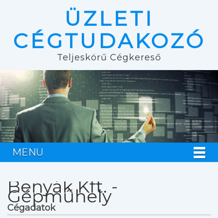
ÜZLETI
CÉGTUDAKOZÓ
Teljeskörű Cégkereső
MENU
Benyák Kft. -
Gépműhely
Cégadatok