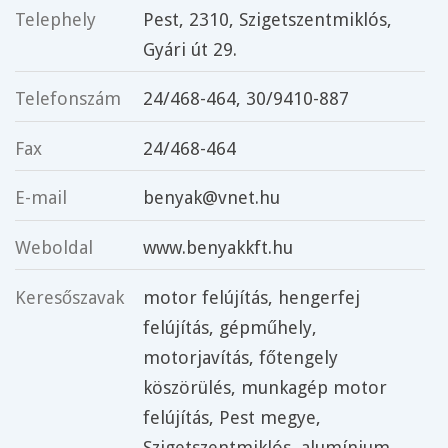
Telephely
Pest
, 2310,
Szigetszentmiklós
,
Gyári út 29.
Telefonszám
24/468-464, 30/9410-887
Fax
24/468-464
E-mail
benyak@vnet.hu
Weboldal
www.benyakkft.hu
Keresőszavak
motor felújítás
,
hengerfej
felújítás
,
gépműhely
,
motorjavítás
,
főtengely
köszörülés
,
munkagép motor
felújítás
,
Pest megye
,
Szigetszentmiklós
,
alumínium