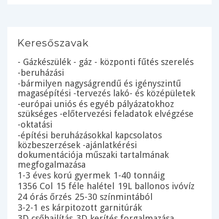
Keresőszavak
- Gázkészülék - gáz - központi fűtés szerelés
-beruházási
-bármilyen nagyságrendű és igényszintű
magasépítési -tervezés lakó- és középületek
-európai uniós és egyéb pályázatokhoz
szükséges -előtervezési feladatok elvégzése
-oktatási
-építési beruházásokkal kapcsolatos
közbeszerzések -ajánlatkérési
dokumentációja műszaki tartalmának
megfogalmazása
1-3 éves korú gyermek
1-40 tonnáig
1356 Col
15 féle halétel
19L ballonos ivóvíz
24 órás őrzés
25-30 színmintából
3-2-1 es kárpitozott garnitúrák
3D csőhajlítás
3D kerítés forgalmazása