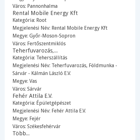
Város:
Pannonhalma
Rental Mobile Energy Kft
Kategória:
Root
Megjelenési Név: Rental Mobile Energy Kft
Megye:
Győr-Moson-Sopron
Város:
Fertőszentmiklós
Teherfuvarozás,...
Kategória:
Teherszállítás
Megjelenési Név: Teherfuvarozás, Földmunka -
Sárvár - Kálmán László E.V.
Megye:
Vas
Város:
Sárvár
Fehér Attila E.V.
Kategória:
Épületgépészet
Megjelenési Név: Fehér Attila E.V.
Megye:
Fejér
Város:
Székesfehérvár
Több...