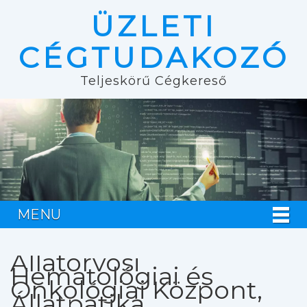
ÜZLETI
CÉGTUDAKOZÓ
Teljeskörű Cégkereső
MENU
Állatorvosi
Hematológiai és
Onkológiai Központ,
Állatpatika