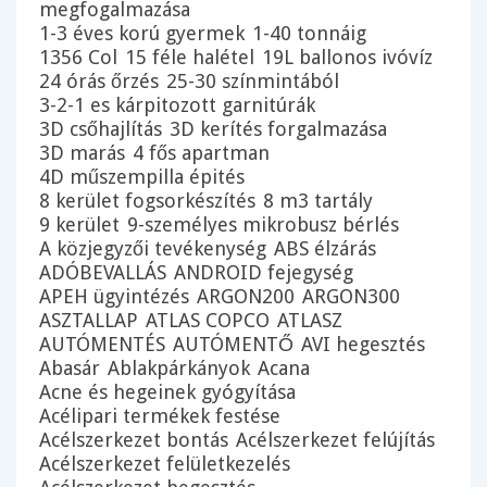
megfogalmazása
1-3 éves korú gyermek
1-40 tonnáig
1356 Col
15 féle halétel
19L ballonos ivóvíz
24 órás őrzés
25-30 színmintából
3-2-1 es kárpitozott garnitúrák
3D csőhajlítás
3D kerítés forgalmazása
3D marás
4 fős apartman
4D műszempilla épités
8 kerület fogsorkészítés
8 m3 tartály
9 kerület
9-személyes mikrobusz bérlés
A közjegyzői tevékenység
ABS élzárás
ADÓBEVALLÁS
ANDROID fejegység
APEH ügyintézés
ARGON200
ARGON300
ASZTALLAP
ATLAS COPCO
ATLASZ
AUTÓMENTÉS
AUTÓMENTŐ
AVI hegesztés
Abasár
Ablakpárkányok
Acana
Acne és hegeinek gyógyítása
Acélipari termékek festése
Acélszerkezet bontás
Acélszerkezet felújítás
Acélszerkezet felületkezelés