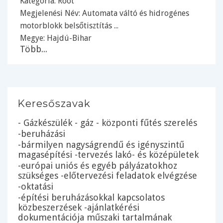
Kategória:
Root
Megjelenési Név: Automata váltó és hidrogénes
motorblokk belsőtisztítás ...
Megye:
Hajdú-Bihar
Több...
Keresőszavak
- Gázkészülék - gáz - központi fűtés szerelés
-beruházási
-bármilyen nagyságrendű és igényszintű
magasépítési -tervezés lakó- és középületek
-európai uniós és egyéb pályázatokhoz
szükséges -előtervezési feladatok elvégzése
-oktatási
-építési beruházásokkal kapcsolatos
közbeszerzések -ajánlatkérési
dokumentációja műszaki tartalmának