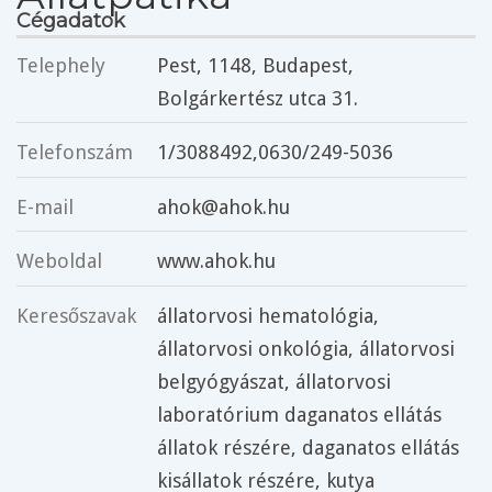
Cégadatok
Telephely
Pest
, 1148,
Budapest
,
Bolgárkertész utca 31.
Telefonszám
1/3088492,0630/249-5036
E-mail
ahok@ahok.hu
Weboldal
www.ahok.hu
Keresőszavak
állatorvosi hematológia
,
állatorvosi onkológia
,
állatorvosi
belgyógyászat
,
állatorvosi
laboratórium daganatos ellátás
állatok részére
,
daganatos ellátás
kisállatok részére
,
kutya