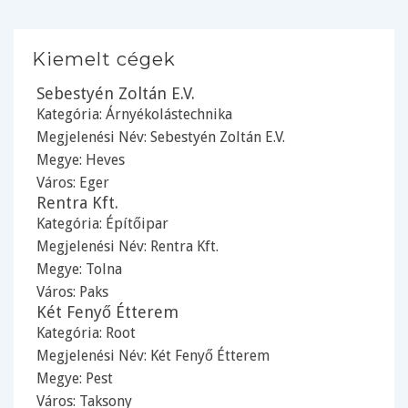
Kiemelt cégek
Sebestyén Zoltán E.V.
Kategória:
Árnyékolástechnika
Megjelenési Név: Sebestyén Zoltán E.V.
Megye:
Heves
Város:
Eger
Rentra Kft.
Kategória:
Építőipar
Megjelenési Név: Rentra Kft.
Megye:
Tolna
Város:
Paks
Két Fenyő Étterem
Kategória:
Root
Megjelenési Név: Két Fenyő Étterem
Megye:
Pest
Város:
Taksony