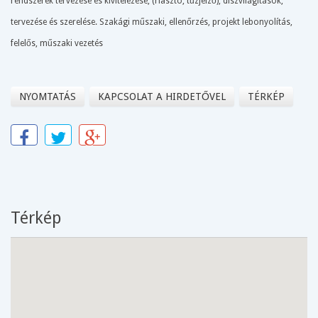
rendszerek tervezése és kivitelezése, (riasztó, tűzjelző), díszvilágítások,
tervezése és szerelése. Szakági műszaki, ellenőrzés, projekt lebonyolítás,
felelős, műszaki vezetés
NYOMTATÁS
KAPCSOLAT A HIRDETŐVEL
TÉRKÉP
Térkép