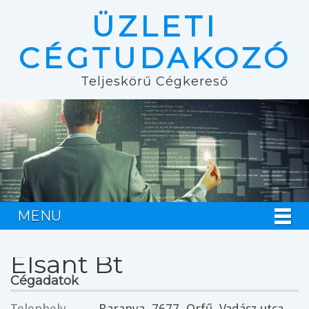
ÜZLETI
CÉGTUDAKOZÓ
Teljeskörű Cégkereső
MENU
Elsant Bt
Cégadatok
Telephely
Baranya
, 7677,
Orfű
, Vadász utca