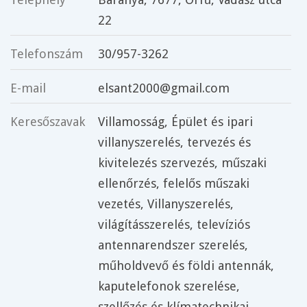
22
Telefonszám
30/957-3262
E-mail
elsant2000@gmail.com
Keresőszavak
Villamosság
,
Épület és ipari
villanyszerelés
,
tervezés és
kivitelezés szervezés
,
műszaki
ellenőrzés
,
felelős műszaki
vezetés
,
Villanyszerelés
,
világításszerelés
,
televíziós
antennarendszer szerelés
,
műholdvevő és földi antennák
,
kaputelefonok szerelése
,
szellőzés és klímatechnikai