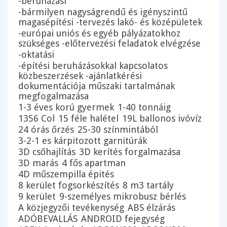
-beruházási
-bármilyen nagyságrendű és igényszintű
magasépítési -tervezés lakó- és középületek
-európai uniós és egyéb pályázatokhoz
szükséges -előtervezési feladatok elvégzése
-oktatási
-építési beruházásokkal kapcsolatos
közbeszerzések -ajánlatkérési
dokumentációja műszaki tartalmának
megfogalmazása
1-3 éves korú gyermek
1-40 tonnáig
1356 Col
15 féle halétel
19L ballonos ivóvíz
24 órás őrzés
25-30 színmintából
3-2-1 es kárpitozott garnitúrák
3D csőhajlítás
3D kerítés forgalmazása
3D marás
4 fős apartman
4D műszempilla épités
8 kerület fogsorkészítés
8 m3 tartály
9 kerület
9-személyes mikrobusz bérlés
A közjegyzői tevékenység
ABS élzárás
ADÓBEVALLÁS
ANDROID fejegység