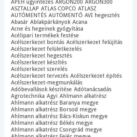
APEH ügyintézés
ARGON200
ARGON300
ASZTALLAP
ATLAS COPCO
ATLASZ
AUTÓMENTÉS
AUTÓMENTŐ
AVI hegesztés
Abasár
Ablakpárkányok
Acana
Acne és hegeinek gyógyítása
Acélipari termékek festése
Acélszerkezet bontás
Acélszerkezet felújítás
Acélszerkezet felületkezelés
Acélszerkezet hegesztés
Acélszerkezet készítés
Acélszerkezet szerelés
Acélszerkezet tervezés
Acélszerkezet építés
Acélszerkezet-megmunkálás
Adóbevallások készitése
Adótanácsadás
Agrotechnika
Agyi
Ahlmann alkatrész
Ahlmann alkatrész Baranya megye
Ahlmann alkatrész Borsod megye
Ahlmann alkatrész Bács-Kiskun megye
Ahlmann alkatrész Békés megye
Ahlmann alkatrész Csongrád megye
Ahlmann alkatrész Fejér megye